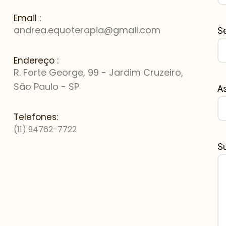
Email :
andrea.equoterapia@gmail.com
Se
Endereço :
R. Forte George, 99 - Jardim Cruzeiro,
São Paulo - SP
A
Telefones:
(11) 94762-7722
S