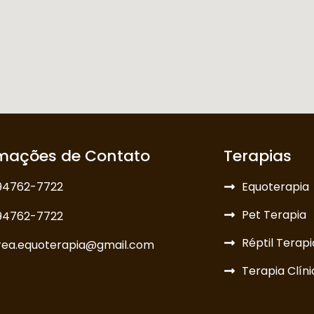
rmações de Contato
Terapias
 94762-7722
Equoterapia
Pet Terapia
 94762-7722
Réptil Terapi
rea.equoterapia@gmail.com
Terapia Clín