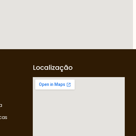
Localização
a
icas