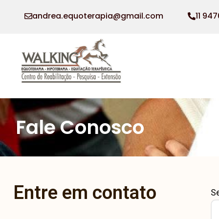
andrea.equoterapia@gmail.com
11 94
Fale Conosco
Entre em contato
Se