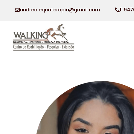
andrea.equoterapia@gmail.com
11 94